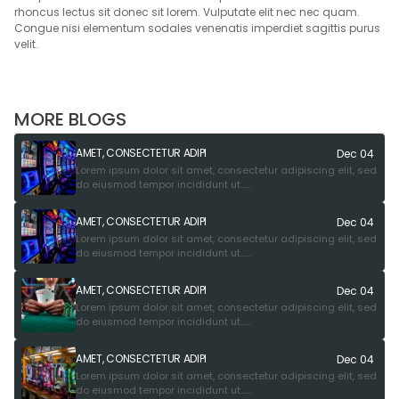
rhoncus lectus sit donec sit lorem. Vulputate elit nec nec quam.
Congue nisi elementum sodales venenatis imperdiet sagittis purus
velit.
MORE BLOGS
AMET, CONSECTETUR ADIPI
Dec 04
Lorem ipsum dolor sit amet, consectetur adipiscing elit, sed
do eiusmod tempor incididunt ut......
AMET, CONSECTETUR ADIPI
Dec 04
Lorem ipsum dolor sit amet, consectetur adipiscing elit, sed
do eiusmod tempor incididunt ut......
AMET, CONSECTETUR ADIPI
Dec 04
Lorem ipsum dolor sit amet, consectetur adipiscing elit, sed
do eiusmod tempor incididunt ut......
AMET, CONSECTETUR ADIPI
Dec 04
Lorem ipsum dolor sit amet, consectetur adipiscing elit, sed
do eiusmod tempor incididunt ut......